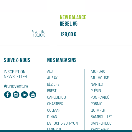
NEW BALANCE
REBEL V5
Prix initial
128,00 €
160,00 €
Suivez-nous
Nos magasins
INSCRIPTION
ALBI
MORLAIX
NEWSLETTER
AURAY
MULHOUSE
BÉZIERS
NANTES
#runaventure
BREST
PLÉRIN
CARQUEFOU
PONT-L'ABBÉ
CHARTRES
PORNIC
COLMAR
QUIMPER
DINAN
RAMBOUILLET
LA ROCHE-SUR-YON
SAINT-BRIEUC
LANNION
SAINT-MALO