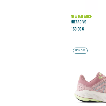
47
47 ½
49
50
NEW BALANCE
HIERRO V9
160,00 €
Bon plan