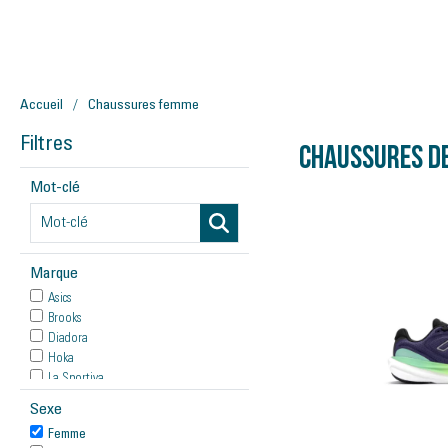
Accueil
Chaussures femme
Filtres
Chaussures d
Mot-clé
Marque
Asics
Brooks
Diadora
Hoka
La Sportiva
Mizuno
Sexe
New Balance
Femme
On Running