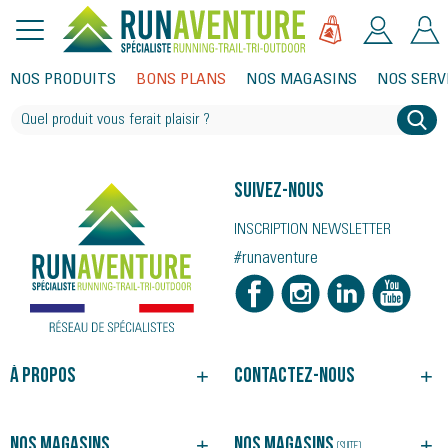
NOS PRODUITS
BONS PLANS
NOS MAGASINS
NOS SERV
Suivez-nous
INSCRIPTION NEWSLETTER
#runaventure
À propos
Contactez-nous
NOTRE HISTOIRE
BESOIN D'UN CONSEIL ?
NOS MAGASINS
SUIVRE VOTRE COMMANDE
Nos magasins
Nos magasins
(suite)