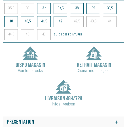
35,5
36
37
37,5
38
39
39,5
40
40,5
41,5
42
42,5
43,5
44
44,5
45
46
GUIDE DES POINTURES
DISPO MAGASIN
RETRAIT MAGASIN
Voir les stocks
Choisir mon magasin
LIVRAISON 48H/72H
Infos livraison
Présentation