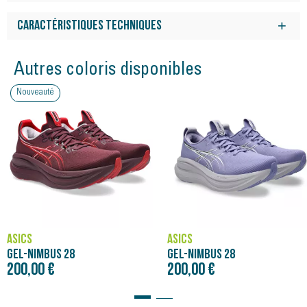
La GEL-NIMBUS 28 est l'un des modèles les plus confortables
parmi les chaussures de running ASICS. Pesant environ 25 g
Caractéristiques techniques
de moins que la version précédente, cette chaussure continue
Surface
d'offrir un excellent amorti pour un plaisir maximum sur les
Autres coloris disponibles
Route
longues distances.
Amorti
La semelle intermédiaire associe la mousse FF BLAST PLUS et
Nouveauté
Maximal
la technologie PureGEL . Ces éléments offrent légèreté et
Drop
amorti moelleux, donnant l'impression de rebondir sur un
nuage.
8 mm
Poids
La tige douce en mesh technique enveloppe confortablement
le pied.
242 g/8.5 oz
Soutien
Neutre
ASICS
ASICS
GEL-NIMBUS 28
GEL-NIMBUS 28
200,00 €
200,00 €