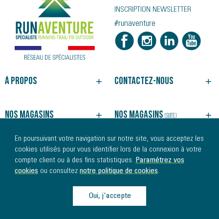
INSCRIPTION NEWSLETTER
#runaventure
À propos
Contactez-nous
NOTRE HISTOIRE
BESOIN D'UN CONSEIL ?
NOS MAGASINS
SUIVRE VOTRE COMMANDE
Nos magasins
Nos magasins
(suite)
NOS SERVICES
JOINDRE UN MAGASIN
CGV
REJOINDRE NOS ÉQUIPES
ALBI
MORLAIX
En poursuivant votre navigation sur notre site, vous acceptez les
MENTIONS LÉGALES
AURAY
MULHOUSE
Nos marques
Nos univers
cookies utilisés pour vous identifier lors de la connexion à votre
PLAN DU SITE
BÉZIERS
NANTES
compte client ou à des fins statistiques.
Paramétrez vos
BREST
PLÉRIN
MARQUES PARTENAIRES
RUNNING
cookies
ou consultez
notre politique de cookies
.
CARQUEFOU
PONT-L'ABBÉ
TOUTES NOS MARQUES
TRAIL
Nos produits
CHARTRES
PORNIC
TRIATHLON
COLMAR
QUIMPER
Oui, j'accepte
SPORTS OUTDOOR
CHAUSSURES
AJOUTER AU PANIER
DINAN
RAMBOUILLET
TEXTILE
LA ROCHE-SUR-YON
SAINT-BRIEUC