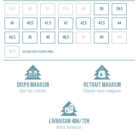
35,5
36
37
37,5
38
39
39,5
40
40,5
41,5
42
42,5
43,5
44
44,5
45
46
46,5
47
48
49
50,5
GUIDE DES POINTURES
DISPO MAGASIN
RETRAIT MAGASIN
Voir les stocks
Choisir mon magasin
LIVRAISON 48H/72H
Infos livraison