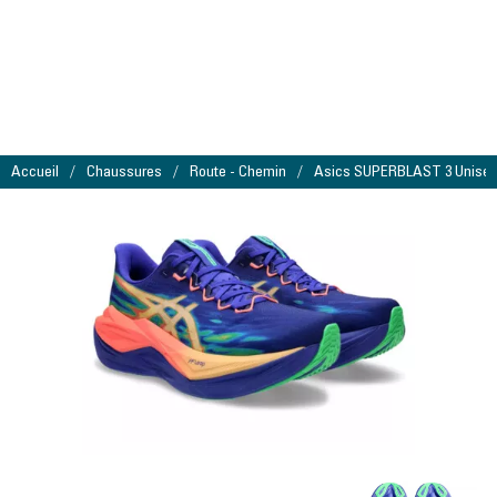
Accueil
Chaussures
Route - Chemin
Asics SUPERBLAST 3 Unise