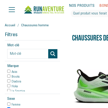
NOS PRODUITS
BON
Accueil
Chaussures homme
Filtres
Chaussures d
Mot-clé
Marque
Asics
Brooks
Diadora
Hoka
La Sportiva
Mizuno
Sexe
New Balance
Femme
On Running