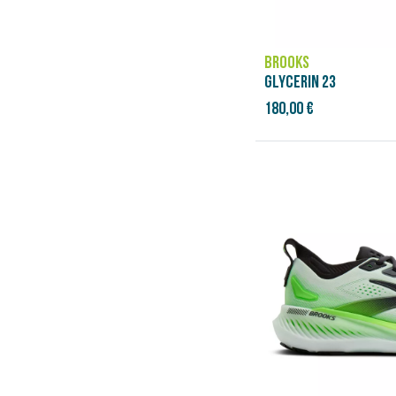
41 ⅓
41 ½
42
42 ½
BROOKS
42 ⅔
GLYCERIN 23
43
180,00 €
43 ⅓
43 ½
44
44 ½
44 ⅔
45
45 ⅓
45 ½
46
46 ½
46 ⅔
47
47 ⅓
47 ½
48
48 ½
48 ⅔