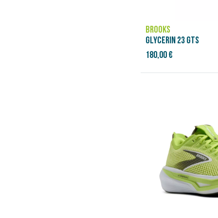
49
49 ⅓
49 ½
BROOKS
50
GLYCERIN 23 GTS
50 ½
180,00 €
50 ⅔
51 ⅓
51 ½
52