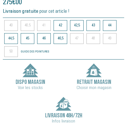
275
€
00
Livraison gratuite
pour cet article !
40
40,5
41
42
42,5
43
44
44,5
45
46
46,5
47
48
49
50
GUIDE DES POINTURES
DISPO MAGASIN
RETRAIT MAGASIN
Voir les stocks
Choisir mon magasin
LIVRAISON 48H/72H
Infos livraison