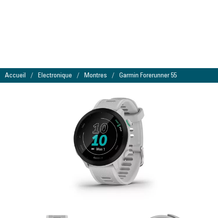
Accueil
Electronique
Montres
Garmin Forerunner 55