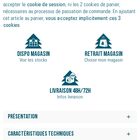
accepter le
cookie de session
, ni les 2 cookies de panier,
nécessaires au processus de passation de commande. En ajoutant
cet article au panier,
vous acceptez implicitement ces 3
cookies
.
DISPO MAGASIN
RETRAIT MAGASIN
Voir les stocks
Choisir mon magasin
LIVRAISON 48H/72H
Infos livraison
Présentation
La Forerunner 55 GPS Garmin est la montre connectée la plus
fonctionnelle et pratique de la large gamme GARMIN. Son
Caractéristiques techniques