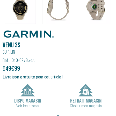
Garmin
Venu 3S
Cuir Lin
Réf. : 010-02785-55
549
€
99
Livraison gratuite
pour cet article !
DISPO MAGASIN
RETRAIT MAGASIN
Voir les stocks
Choisir mon magasin