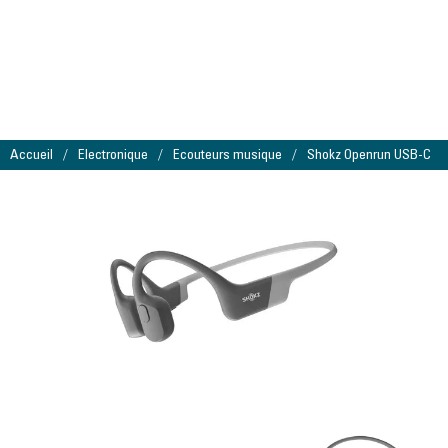
Accueil
Electronique
Ecouteurs musique
Shokz Openrun USB-C