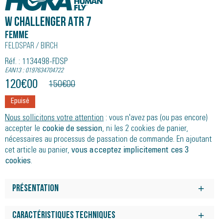
W CHALLENGER ATR 7
Femme
Feldspar / Birch
Réf. : 1134498-FDSP
EAN13 : 0197634704722
120
€
00
150
€
00
Epuisé
Nous sollicitons votre attention
: vous n'avez pas (ou pas encore)
accepter le
cookie de session
, ni les 2 cookies de panier,
nécessaires au processus de passation de commande. En ajoutant
cet article au panier,
vous acceptez implicitement ces 3
cookies
.
Présentation
Conçue pour la route comme pour le trail, la nouvelle
Challenger 7 a été entièrement repensée. Associant une tige
Caractéristiques techniques