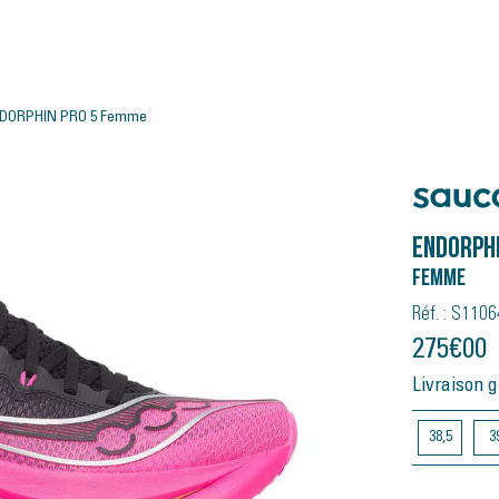
NDORPHIN PRO 5 Femme
Saucony
ENDORPHI
Femme
Réf. : S110
275
€
00
Livraison g
38,5
3