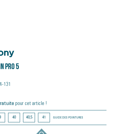
N PRO 5
64-131
ratuite
pour cet article !
9
40
40,5
41
GUIDE DES POINTURES