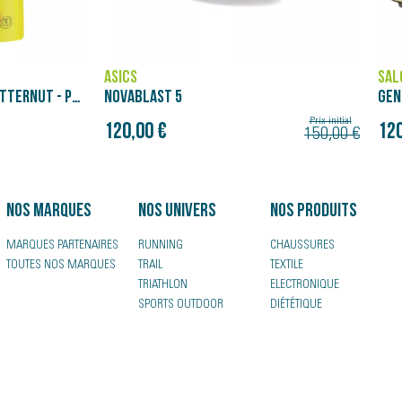
SALOMON
BRO
GENESIS
GLY
180
Prix initial
Prix initial
120,00 €
150,00 €
150,00 €
Nos marques
Nos univers
Nos produits
MARQUES PARTENAIRES
RUNNING
CHAUSSURES
TOUTES NOS MARQUES
TRAIL
TEXTILE
TRIATHLON
ELECTRONIQUE
SPORTS OUTDOOR
DIÉTÉTIQUE