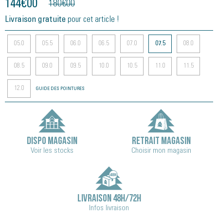
144
€
00
180
€
00
Livraison gratuite
pour cet article !
05.0
05.5
06.0
06.5
07.0
07.5
08.0
08.5
09.0
09.5
10.0
10.5
11.0
11.5
12.0
GUIDE DES POINTURES
DISPO MAGASIN
RETRAIT MAGASIN
Voir les stocks
Choisir mon magasin
LIVRAISON 48H/72H
Infos livraison