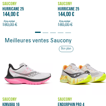
DROP 6 mm (41/33 mm)
SAUCONY
SAUCONY
DURABLE Ce modèle est végan et contient des matériaux
HURRICANE 25
HURRICANE 25
recyclés.
144,00 €
144,00 €
Prix initial
Prix initial
180,00 €
180,00 €
Meilleures ventes Saucony
Bon plan
SAUCONY
SAUCONY
KINVARA 16
ENDORPHIN PRO 4