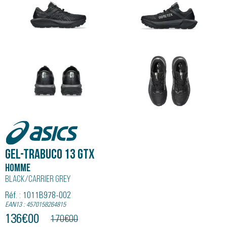
Asics
GEL-TRABUCO 13 GTX
Homme
Black/carrier Grey
Réf. : 1011B978-002
EAN13 : 4570158264815
136
€
00
170
€
00