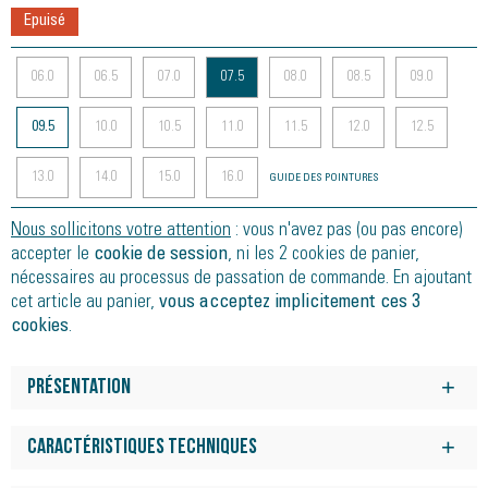
Epuisé
06.0
06.5
07.0
07.5
08.0
08.5
09.0
09.5
10.0
10.5
11.0
11.5
12.0
12.5
13.0
14.0
15.0
16.0
GUIDE DES POINTURES
Nous sollicitons votre attention
: vous n'avez pas (ou pas encore)
accepter le
cookie de session
, ni les 2 cookies de panier,
nécessaires au processus de passation de commande. En ajoutant
cet article au panier,
vous acceptez implicitement ces 3
cookies
.
Présentation
La chaussure de trail GEL-TRABUCO 13 associe adhérence
maximale et confort absolu pour courir en pleine nature. C'est
Caractéristiques techniques
une chaussure de trail polyvalente conçue pour explorer les
Mousse FF BLAST PLUS ECO