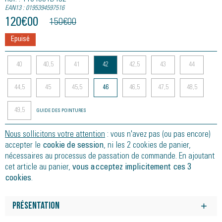
EAN13 : 0195394597516
120
€
00
150
€
00
Epuisé
40
40,5
41
42
42,5
43
44
44,5
45
45,5
46
46,5
47,5
48,5
49,5
GUIDE DES POINTURES
Nous sollicitons votre attention
: vous n'avez pas (ou pas encore)
accepter le
cookie de session
, ni les 2 cookies de panier,
nécessaires au processus de passation de commande. En ajoutant
cet article au panier,
vous acceptez implicitement ces 3
cookies
.
Présentation
Rapidité