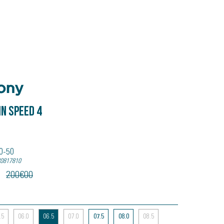
n Speed 4
40-50
20817810
200
€
00
.5
06.0
06.5
07.0
07.5
08.0
08.5