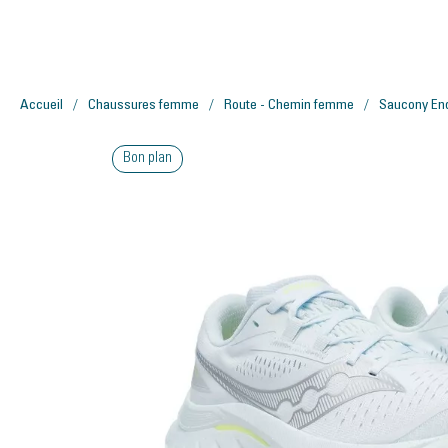
Accueil
Chaussures femme
Route - Chemin femme
Saucony En
Bon plan