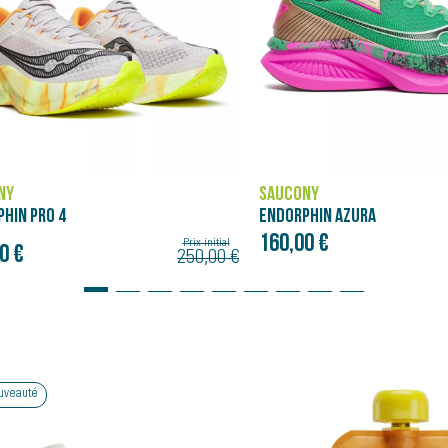
NY
SAUCONY
PHIN AZURA
ENDORPHIN PRO 5
0 €
275,00 €
Bon plan