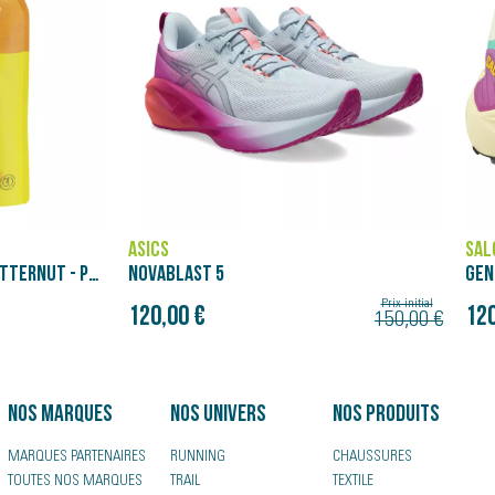
SALOMON
BRO
GENESIS
GLY
180
Prix initial
Prix initial
120,00 €
150,00 €
150,00 €
Nos marques
Nos univers
Nos produits
MARQUES PARTENAIRES
RUNNING
CHAUSSURES
TOUTES NOS MARQUES
TRAIL
TEXTILE