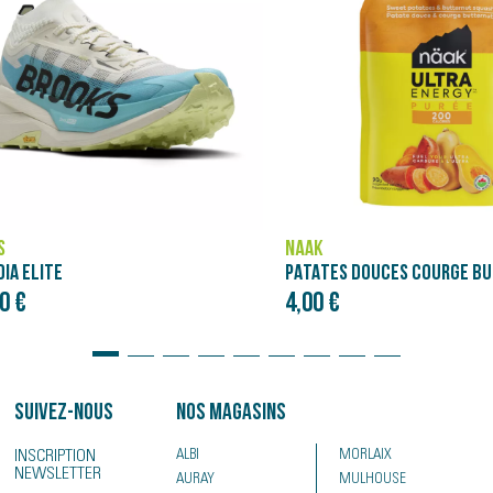
ASICS
PATATES DOUCES COURGE BUTTERNUT - PURÉE NÄAK ULTRA ENERGY™ (90G)
NOVABLAST 5
€
120,00 €
Suivez-nous
Nos magasins
INSCRIPTION
ALBI
MORLAIX
NEWSLETTER
AURAY
MULHOUSE