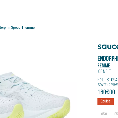
dorphin Speed 4 Femme
Saucony
Endorphi
Femme
Ice Melt
Réf. : S109
EAN13 : 01950
160
€
00
Epuisé
05.0
05