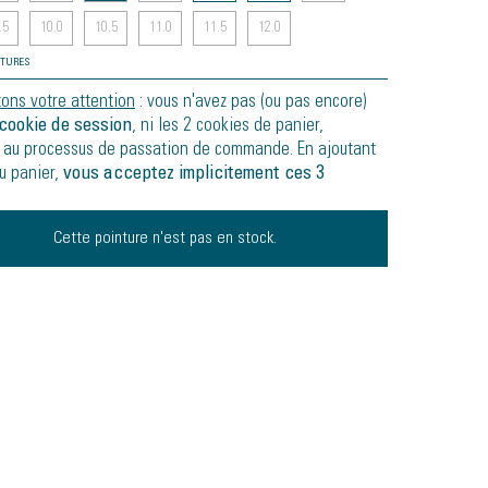
.5
10.0
10.5
11.0
11.5
12.0
NTURES
tons votre attention
: vous n'avez pas (ou pas encore)
cookie de session
, ni les 2 cookies de panier,
 au processus de passation de commande. En ajoutant
au panier,
vous acceptez implicitement ces 3
Cette pointure n'est pas en stock.