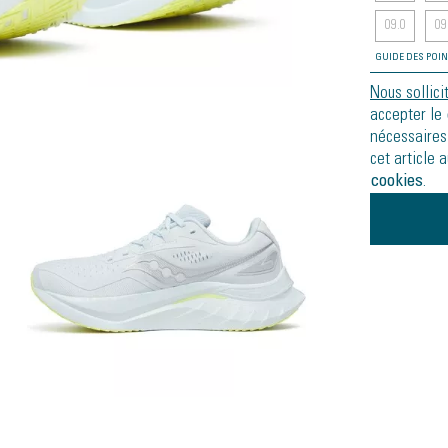
09.0
09
GUIDE DES POI
Nous sollici
accepter le
nécessaires
cet article 
cookies
.