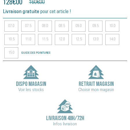
128
€
00
160
€
00
Livraison gratuite
pour cet article !
07.0
07.5
08.0
08.5
09.0
09.5
10.0
10.5
11.0
11.5
12.0
12.5
13.0
14.0
15.0
GUIDE DES POINTURES
DISPO MAGASIN
RETRAIT MAGASIN
Voir les stocks
Choisir mon magasin
LIVRAISON 48H/72H
Infos livraison