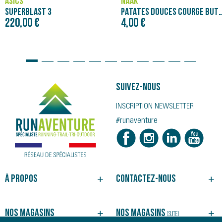
ASICS
NÄAK
SUPERBLAST 3
PATATES DOUCES COURGE BUTTERNUT - PURÉE NÄAK
220,00 €
4,00 €
Suivez-nous
INSCRIPTION NEWSLETTER
#runaventure
À propos
Contactez-nous
NOTRE HISTOIRE
BESOIN D'UN CONSEIL ?
NOS MAGASINS
SUIVRE VOTRE COMMANDE
Nos magasins
Nos magasins
(suite)
NOS SERVICES
JOINDRE UN MAGASIN